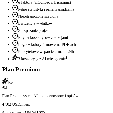
e-faktury (zgodność z Hiszpanią)
Pełne statystyki i panel zarządzania
Nieograniczone szablony
Ewidencja wydatków
Zarządzanie projektami
Edytor kosztorysów z sekcjami
Logo + kolory firmowe na PDF-ach
Priorytetowe wsparcie e-mail <24h
1
3 kosztorysy z AI miesięcznie
Plan Premium
1
Beta
/
03
Plan Pro + asystent AI do kosztorysów i opisów.
47,02 USD
/mies.
Suma roczna: 564,24 USD