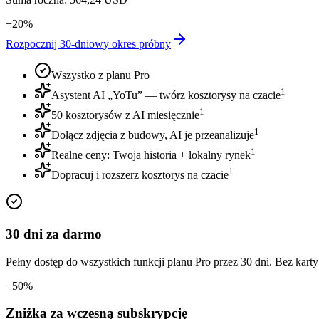
−
20
%
Rozpocznij 30-dniowy okres próbny
Wszystko z planu Pro
1
Asystent AI „YoTu” — twórz kosztorysy na czacie
1
50 kosztorysów z AI miesięcznie
1
Dołącz zdjęcia z budowy, AI je przeanalizuje
1
Realne ceny: Twoja historia + lokalny rynek
1
Dopracuj i rozszerz kosztorys na czacie
30 dni za darmo
Pełny dostęp do wszystkich funkcji planu Pro przez 30 dni. Bez kart
−50%
Zniżka za wczesną subskrypcję