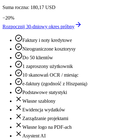
Suma roczna: 180,17 USD
−
20
%
Rozpocznij 30-dniowy okres próbny
Faktury i noty kredytowe
Nieograniczone kosztorysy
Do 50 klientów
1 zaproszony użytkownik
10 skanowań OCR / miesiąc
e-faktury (zgodność z Hiszpanią)
Podstawowe statystyki
Własne szablony
Ewidencja wydatków
Zarządzanie projektami
Własne logo na PDF-ach
Asystent AI