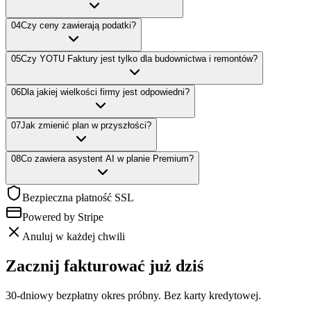
04
Czy ceny zawierają podatki?
05
Czy YOTU Faktury jest tylko dla budownictwa i remontów?
06
Dla jakiej wielkości firmy jest odpowiedni?
07
Jak zmienić plan w przyszłości?
08
Co zawiera asystent AI w planie Premium?
Bezpieczna płatność SSL
Powered by Stripe
Anuluj w każdej chwili
Zacznij fakturować już dziś
30-dniowy bezpłatny okres próbny. Bez karty kredytowej.