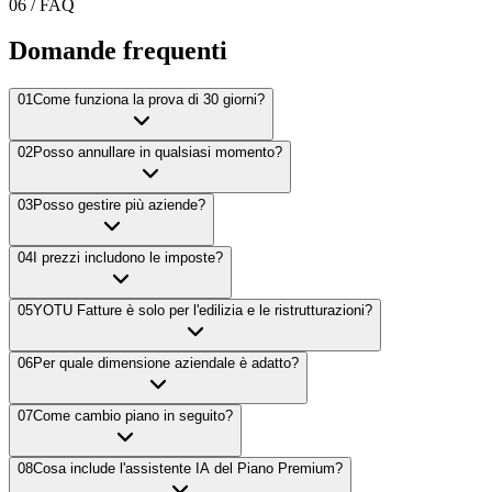
06
/ FAQ
Domande frequenti
01
Come funziona la prova di 30 giorni?
02
Posso annullare in qualsiasi momento?
03
Posso gestire più aziende?
04
I prezzi includono le imposte?
05
YOTU Fatture è solo per l'edilizia e le ristrutturazioni?
06
Per quale dimensione aziendale è adatto?
07
Come cambio piano in seguito?
08
Cosa include l'assistente IA del Piano Premium?