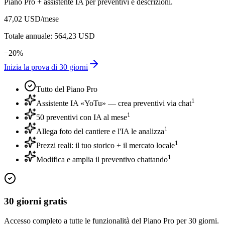
Piano Pro + assistente IA per preventivi e descrizioni.
47,02 USD
/mese
Totale annuale: 564,23 USD
−
20
%
Inizia la prova di 30 giorni
Tutto del Piano Pro
1
Assistente IA «YoTu» — crea preventivi via chat
1
50 preventivi con IA al mese
1
Allega foto del cantiere e l'IA le analizza
1
Prezzi reali: il tuo storico + il mercato locale
1
Modifica e amplia il preventivo chattando
30 giorni gratis
Accesso completo a tutte le funzionalità del Piano Pro per 30 giorni.