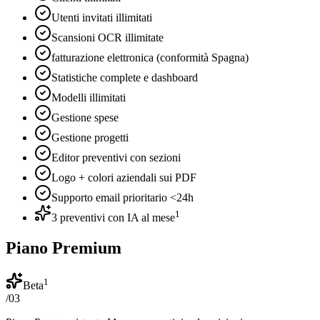
Utenti invitati illimitati
Scansioni OCR illimitate
fatturazione elettronica (conformità Spagna)
Statistiche complete e dashboard
Modelli illimitati
Gestione spese
Gestione progetti
Editor preventivi con sezioni
Logo + colori aziendali sui PDF
Supporto email prioritario <24h
1
3 preventivi con IA al mese
Piano Premium
1
Beta
/
03