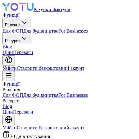
Рахунки-фактури
Функції
Рішення
Для ФОП
Для будівництва
For Businesses
Ресурси
Blog
Ціни
Переваги
Увійти
Створити безкоштовний акаунт
Функції
Рішення
Для ФОП
Для будівництва
For Businesses
Ресурси
Blog
Ціни
Переваги
Увійти
Створити безкоштовний акаунт
30 днів тестування