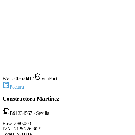
FAC-2026-0417
VeriFactu
Factura
Constructora Martínez
B91234567 · Sevilla
Base
1.080,00 €
IVA · 21 %
226,80 €
Total
1.248,00 €