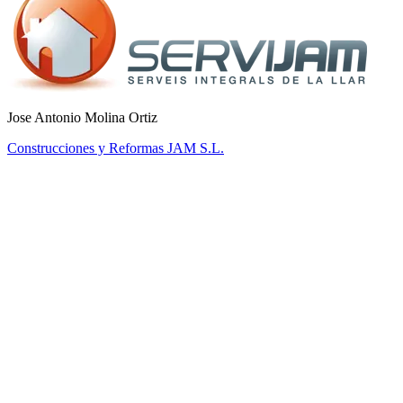
Jose Antonio Molina Ortiz
Construcciones y Reformas JAM S.L.
PLN-01
Starter
Solo freelancer — essential tools.
€
12,76
/mo