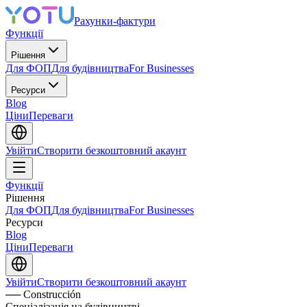
Рахунки-фактури
Функції
Рішення
Для ФОП
Для будівництва
For Businesses
Ресурси
Blog
Ціни
Переваги
Увійти
Створити безкоштовний акаунт
Функції
Рішення
Для ФОП
Для будівництва
For Businesses
Ресурси
Blog
Ціни
Переваги
Увійти
Створити безкоштовний акаунт
── Construcción
Спеціалізація на будівництві