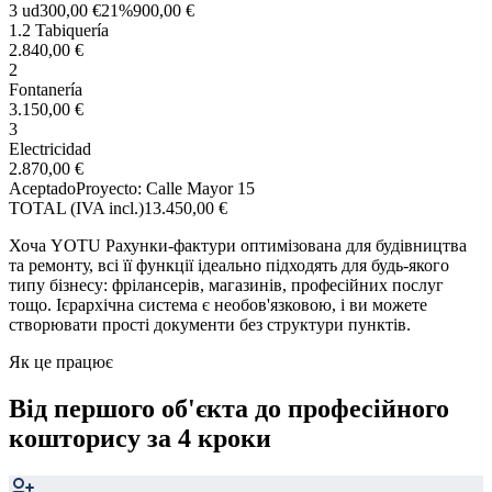
3 ud
300,00 €
21%
900,00 €
1.2 Tabiquería
2.840,00 €
2
Fontanería
3.150,00 €
3
Electricidad
2.870,00 €
Aceptado
Proyecto: Calle Mayor 15
TOTAL (IVA incl.)
13.450,00 €
Хоча YOTU Рахунки-фактури оптимізована для будівництва
та ремонту, всі її функції ідеально підходять для будь-якого
типу бізнесу: фрілансерів, магазинів, професійних послуг
тощо. Ієрархічна система є необов'язковою, і ви можете
створювати прості документи без структури пунктів.
Як це працює
Від першого об'єкта до професійного
кошторису за 4 кроки