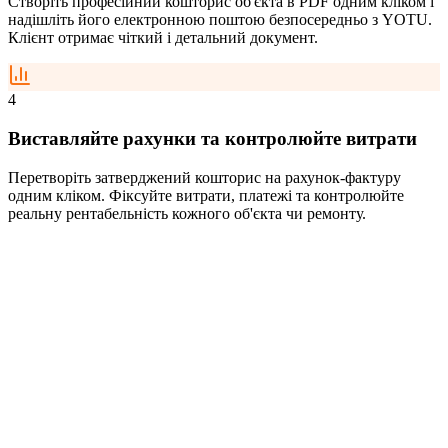
Створіть професійний кошторис об'єкта в PDF одним кліком і
надішліть його електронною поштою безпосередньо з YOTU.
Клієнт отримає чіткий і детальний документ.
4
Виставляйте рахунки та контролюйте витрати
Перетворіть затверджений кошторис на рахунок-фактуру
одним кліком. Фіксуйте витрати, платежі та контролюйте
реальну рентабельність кожного об'єкта чи ремонту.