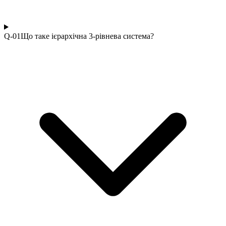
Q-0
1
Що таке ієрархічна 3-рівнева система?