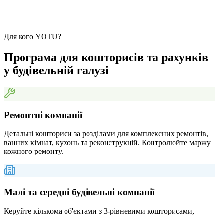
та ремонту, всі її функції ідеально підходять для будь-якого
типу бізнесу: фрілансерів, магазинів, професійних послуг
тощо. Ієрархічна система є необов'язковою, і ви можете
створювати прості документи без структури пунктів.
Для кого YOTU?
Програма для кошторисів та рахунків
у будівельній галузі
Ремонтні компанії
Детальні кошториси за розділами для комплексних ремонтів,
ванних кімнат, кухонь та реконструкцій. Контролюйте маржу
кожного ремонту.
Малі та середні будівельні компанії
Керуйте кількома об'єктами з 3-рівневими кошторисами,