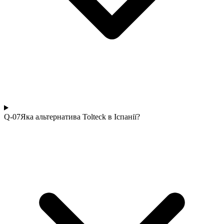
Q-0
7
Яка альтернатива Tolteck в Іспанії?