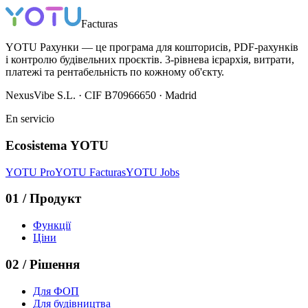
Facturas
YOTU Рахунки — це програма для кошторисів, PDF-рахунків
і контролю будівельних проєктів. 3-рівнева ієрархія, витрати,
платежі та рентабельність по кожному об'єкту.
NexusVibe S.L. · CIF B70966650 · Madrid
En servicio
Ecosistema YOTU
YOTU Pro
YOTU Facturas
YOTU Jobs
01
/
Продукт
Функції
Ціни
02
/
Рішення
Для ФОП
Для будівництва