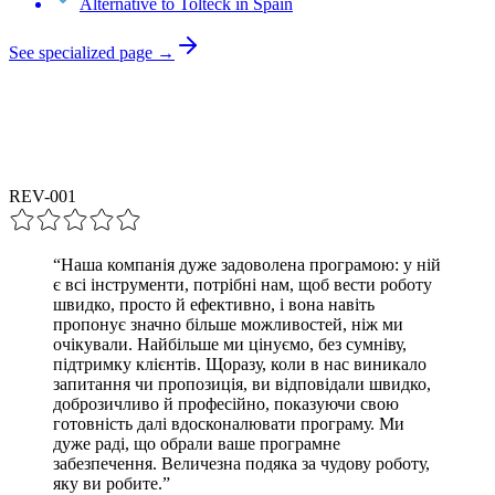
Alternative to Tolteck in Spain
See specialized page →
REV-00
1
“
Наша компанія дуже задоволена програмою: у ній
є всі інструменти, потрібні нам, щоб вести роботу
швидко, просто й ефективно, і вона навіть
пропонує значно більше можливостей, ніж ми
очікували. Найбільше ми цінуємо, без сумніву,
підтримку клієнтів. Щоразу, коли в нас виникало
запитання чи пропозиція, ви відповідали швидко,
доброзичливо й професійно, показуючи свою
готовність далі вдосконалювати програму. Ми
дуже раді, що обрали ваше програмне
забезпечення. Величезна подяка за чудову роботу,
яку ви робите.
”