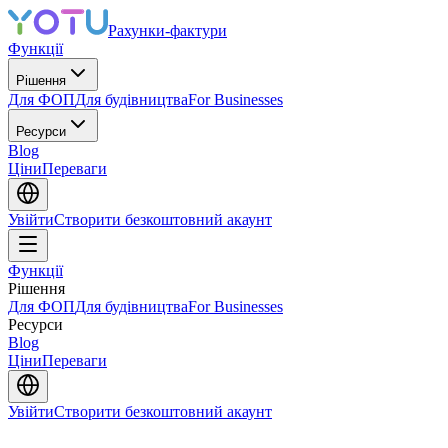
Рахунки-фактури
Функції
Рішення
Для ФОП
Для будівництва
For Businesses
Ресурси
Blog
Ціни
Переваги
Увійти
Створити безкоштовний акаунт
Функції
Рішення
Для ФОП
Для будівництва
For Businesses
Ресурси
Blog
Ціни
Переваги
Увійти
Створити безкоштовний акаунт