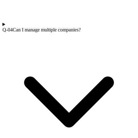
Q-0
4
Can I manage multiple companies?